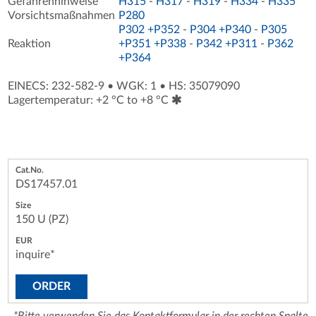
Gefahrenhinweise
H315
-
H317
-
H319
-
H334
-
H335
Vorsichtsmaßnahmen
P280
P302 +P352
-
P304 +P340
-
P305
Reaktion
+P351 +P338
-
P342 +P311
-
P362
+P364
EINECS: 232-582-9
•
WGK: 1
•
HS: 35079090
Lagertemperatur: +2 °C to +8 °C
DS17457.01
150 U (PZ)
inquire*
ORDER
*Bitte verwenden Sie das Kontaktformular in der rechten Spalte