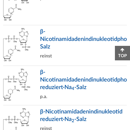
β-
Nicotinamidadenindinukleotidphos
Salz
reinst
TOP
β-
Nicotinamidadenindinukleotidphos
reduziert·Na
-Salz
4
p.a.
β-Nicotinamidadenindinukleotid
reduziert·Na
-Salz
2
reinst