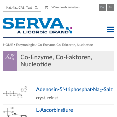
Warenkorb anzeigen
De
En
HOME
Enzymologie
Co-Enzyme, Co-Faktoren, Nucleotide
Co-Enzyme, Co-Faktoren,
Nucleotide
Adenosin-5'-triphosphat·Na
-Salz
2
cryst. reinst
L-Ascorbinsäure