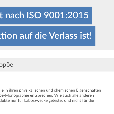
ert nach ISO 9001:2015
ion auf die Verlass ist!
ein- und Biochemikalien
rolle - Für höchste Qualitä
kopöe
die in ihren physikalischen und chemischen Eigenschaften
e-Monographie entsprechen. Wie auch alle anderen
ukte nur für Laborzwecke getestet und nicht für die