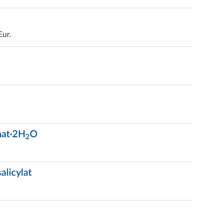
Eur.
hat·2H
O
2
alicylat