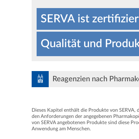
SERVA ist zertifizi
Qualität und Produkt
Große Auswahl am F
SERVA Qualitätskont
Reagenzien nach Pharma
Dieses Kapitel enthält die Produkte von SERVA, 
den Anforderungen der angegebenen Pharmakopö
von SERVA angebotenen Produkte sind diese Prod
Anwendung am Menschen.