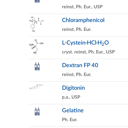
reinst, Ph. Eur., USP
Chloramphenicol
reinst, Ph. Eur.
L-Cystein·HCl·H
O
2
cryst. reinst, Ph. Eur., USP
Dextran FP 40
reinst, Ph. Eur.
Digitonin
p.a., USP
Gelatine
Ph. Eur.