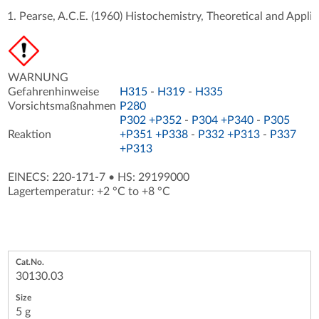
Pearse, A.C.E. (1960) Histochemistry, Theoretical and Applie
WARNUNG
Gefahrenhinweise
H315
-
H319
-
H335
Vorsichtsmaßnahmen
P280
P302 +P352
-
P304 +P340
-
P305
Reaktion
+P351 +P338
-
P332 +P313
-
P337
+P313
EINECS: 220-171-7
•
HS: 29199000
Lagertemperatur: +2 °C to +8 °C
30130.03
5 g