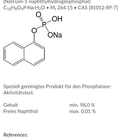
(Natrium-1-naphthylhydrogenphosphat)
C
H
O
P·Na·H
O
•
M
264.15
•
CAS [81012-89-7
]
10
8
4
2
r
Speziell gereinigtes Produkt für den Phosphatase-
Aktivitätstest.
Gehalt
min. 98,0 %
Freies Naphthol
max. 0,01 %
References: