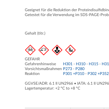
Geeignet für die Reduktion der Proteindisulfidbi
Getestet für die Verwendung im SDS-PAGE-Prob
Gehalt (titr.)
GEFAHR
Gefahrenhinweise
H301
-
H310
-
H315
-
H31
Vorsichtsmaßnahmen
P273
-
P280
Reaktion
P301 +P310
-
P302 +P352
GGVSE/ADR: 6.1 II UN2966
•
IATA: 6.1 II UN29
Lagertemperatur: +2 °C to +8 °C