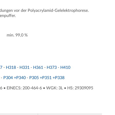
ndungen vor der Polyacrylamid-Gelelektrophorese.
enpuffer.
min. 99,0 %
7
-
H318
-
H331
-
H361
-
H373
-
H410
-
P304 +P340
-
P305 +P351 +P338
66
•
EINECS: 200-464-6
•
WGK: 3L
•
HS: 29309095