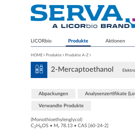
LICORbio
Produkte
Aktionen
HOME
Produkte
Produkte A-Z
2-Mercaptoethanol
Elektr
Abpackungen
Analysenzertifikate (L
Verwandte Produkte
(Monothioethylenglycol)
C
H
OS
•
M
78.13
•
CAS [60-24-2
]
2
6
r