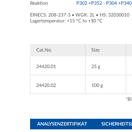
Reaktion
P302 +P352
-
P304 +P340
EINECS: 208-237-3
•
WGK: 2L
•
HS: 32030010
Lagertemperatur: +15 °C to +30 °C
Cat.No.
Size
24420.01
25 g
24420.02
100 g
*Bi
ANALYSENZERTIFIKAT
SICHERHEIT