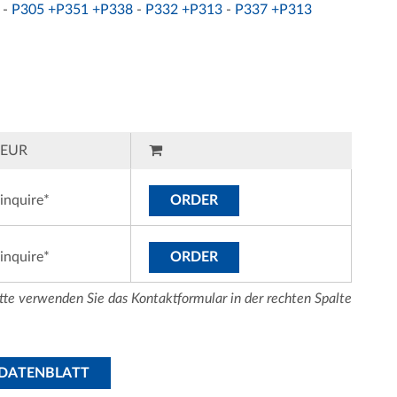
-
P305 +P351 +P338
-
P332 +P313
-
P337 +P313
EUR
inquire*
ORDER
inquire*
ORDER
tte verwenden Sie das Kontaktformular in der rechten Spalte
SDATENBLATT