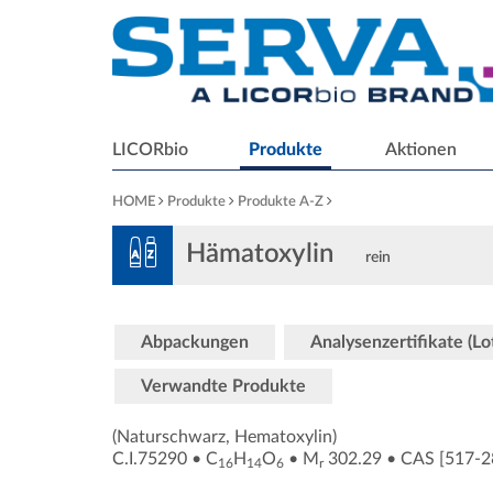
LICORbio
Produkte
Aktionen
HOME
Produkte
Produkte A-Z
Hämatoxylin
rein
Abpackungen
Analysenzertifikate (L
Verwandte Produkte
(Naturschwarz, Hematoxylin)
C.I.75290
•
C
H
O
•
M
302.29
•
CAS [517-2
16
14
6
r