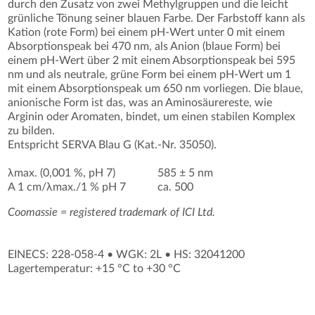
durch den Zusatz von zwei Methylgruppen und die leicht
grünliche Tönung seiner blauen Farbe. Der Farbstoff kann als
Kation (rote Form) bei einem pH-Wert unter 0 mit einem
Absorptionspeak bei 470 nm, als Anion (blaue Form) bei
einem pH-Wert über 2 mit einem Absorptionspeak bei 595
nm und als neutrale, grüne Form bei einem pH-Wert um 1
mit einem Absorptionspeak um 650 nm vorliegen. Die blaue,
anionische Form ist das, was an Aminosäurereste, wie
Arginin oder Aromaten, bindet, um einen stabilen Komplex
zu bilden.
Entspricht SERVA Blau G (Kat.-Nr. 35050).
λmax. (0,001 %, pH 7)
585 ± 5 nm
A 1 cm/λmax./1 % pH 7
ca. 500
Coomassie = registered trademark of ICI Ltd.
EINECS: 228-058-4
•
WGK: 2L
•
HS: 32041200
Lagertemperatur: +15 °C to +30 °C