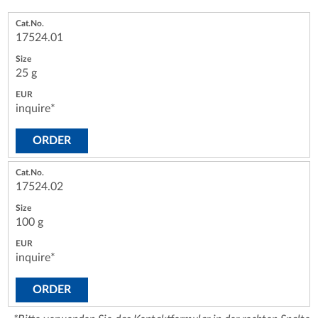
17524.01
25 g
inquire*
ORDER
17524.02
100 g
inquire*
ORDER