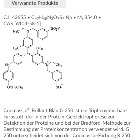
Verwandte Produkte
C.I. 42655
•
C
H
N
O
S
·Na
•
M
854.0
•
47
48
3
7
2
r
CAS [6104-58-1
]
®
Coomassie
Brillant Blau G 250 ist ein Triphenylmethan-
Farbstoff, der in der Protein-Gelelektrophorese zur
Detektion der Proteine und bei der Bradford-Methode zur
Bestimmung der Proteinkonzentration verwendet wird. G
250 unterscheidet sich von der Coomassie-Färbung R 250