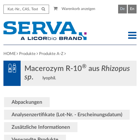
Warenkorb anzeigen
De
En
HOME
Produkte
Produkte A-Z
®
Macerozym R-10
aus
Rhizopus
sp
.
lyophil.
Abpackungen
Analysenzertifikate (Lot-Nr. - Erscheinungsdatum)
Zusätzliche Informationen
Verwandte Produkte