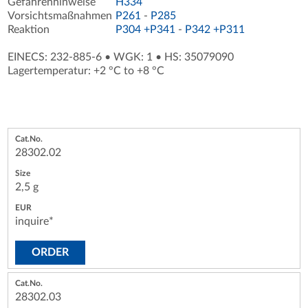
Gefahrenhinweise
H334
Vorsichtsmaßnahmen
P261
-
P285
Reaktion
P304 +P341
-
P342 +P311
EINECS: 232-885-6
•
WGK: 1
•
HS: 35079090
Lagertemperatur: +2 °C to +8 °C
28302.02
2,5 g
inquire*
ORDER
28302.03