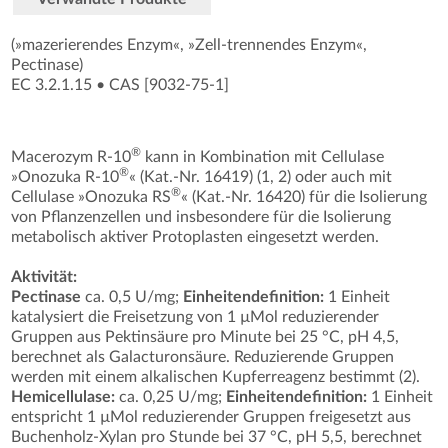
(»mazerierendes Enzym«, »Zell-trennendes Enzym«,
Pectinase)
EC 3.2.1.15
•
CAS [9032-75-1
]
®
Macerozym R-10
kann in Kombination mit Cellulase
®
»Onozuka R-10
« (Kat.-Nr. 16419) (1, 2) oder auch mit
®
Cellulase »Onozuka RS
« (Kat.-Nr. 16420) für die Isolierung
von Pflanzenzellen und insbesondere für die Isolierung
metabolisch aktiver Protoplasten eingesetzt werden.
Aktivität:
Pectinase
ca. 0,5 U/mg;
Einheitendefinition:
1 Einheit
katalysiert die Freisetzung von 1 µMol reduzierender
Gruppen aus Pektinsäure pro Minute bei 25 °C, pH 4,5,
berechnet als Galacturonsäure. Reduzierende Gruppen
werden mit einem alkalischen Kupferreagenz bestimmt (2).
Hemicellulase:
ca. 0,25 U/mg;
Einheitendefinition:
1 Einheit
entspricht 1 µMol reduzierender Gruppen freigesetzt aus
Buchenholz-Xylan pro Stunde bei 37 °C, pH 5,5, berechnet