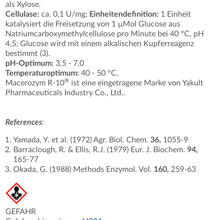
als Xylose.
Cellulase:
ca. 0,1 U/mg;
Einheitendefinition:
1 Einheit
katalysiert die Freisetzung von 1 µMol Glucose aus
Natriumcarboxymethylcellulose pro Minute bei 40 °C, pH
4,5; Glucose wird mit einem alkalischen Kupferreagenz
bestimmt (3).
pH-Optimum:
3,5 - 7,0
Temperaturoptimum:
40 - 50 °C.
®
Macerozym R-10
ist eine eingetragene Marke von Yakult
Pharmaceuticals Industry Co., Ltd..
References:
Yamada, Y. et al. (1972) Agr. Biol. Chem.
36,
1055-9
Barraclough, R. & Ellis, R.J. (1979) Eur. J. Biochem.
94,
165-77
Okada, G. (1988) Methods Enzymol. Vol.
160,
259-63
GEFAHR