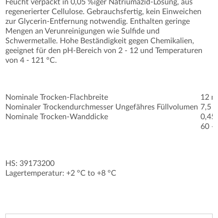
Feucht verpackt in 0,05 %iger Natriumazid-Lösung, aus
regenerierter Cellulose. Gebrauchsfertig, kein Einweichen
zur Glycerin-Entfernung notwendig. Enthalten geringe
Mengen an Verunreinigungen wie Sulfide und
Schwermetalle. Hohe Beständigkeit gegen Chemikalien,
geeignet für den pH-Bereich von 2 - 12 und Temperaturen
von 4 - 121 °C.
Nominale Trocken-Flachbreite
12 
Nominaler Trockendurchmesser Ungefähres Füllvolumen
7,5 
Nominale Trocken-Wanddicke
0,45
60 –
HS: 39173200
Lagertemperatur: +2 °C to +8 °C