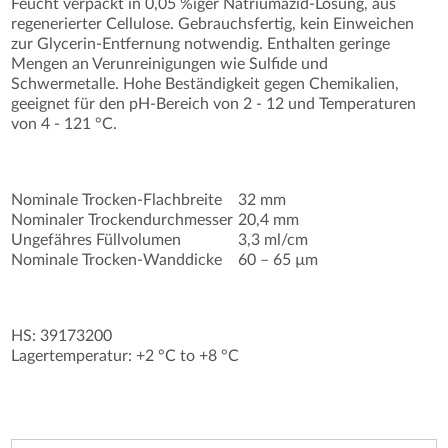
Feucht verpackt in 0,05 %iger Natriumazid-Lösung, aus
regenerierter Cellulose. Gebrauchsfertig, kein Einweichen
zur Glycerin-Entfernung notwendig. Enthalten geringe
Mengen an Verunreinigungen wie Sulfide und
Schwermetalle. Hohe Beständigkeit gegen Chemikalien,
geeignet für den pH-Bereich von 2 - 12 und Temperaturen
von 4 - 121 °C.
Nominale Trocken-Flachbreite
32 mm
Nominaler Trockendurchmesser
20,4 mm
Ungefähres Füllvolumen
3,3 ml/cm
Nominale Trocken-Wanddicke
60 – 65 µm
HS: 39173200
Lagertemperatur: +2 °C to +8 °C