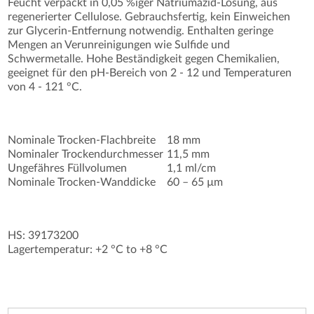
Feucht verpackt in 0,05 %iger Natriumazid-Lösung, aus
regenerierter Cellulose. Gebrauchsfertig, kein Einweichen
zur Glycerin-Entfernung notwendig. Enthalten geringe
Mengen an Verunreinigungen wie Sulfide und
Schwermetalle. Hohe Beständigkeit gegen Chemikalien,
geeignet für den pH-Bereich von 2 - 12 und Temperaturen
von 4 - 121 °C.
Nominale Trocken-Flachbreite
18 mm
Nominaler Trockendurchmesser
11,5 mm
Ungefähres Füllvolumen
1,1 ml/cm
Nominale Trocken-Wanddicke
60 – 65 µm
HS: 39173200
Lagertemperatur: +2 °C to +8 °C