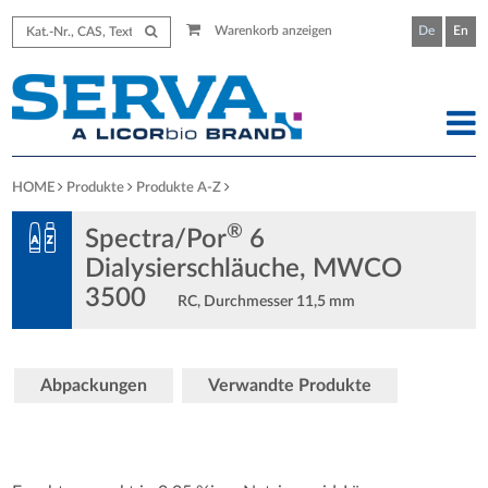
Warenkorb anzeigen
De
En
HOME
Produkte
Produkte A-Z
®
Spectra/Por
6
Dialysierschläuche, MWCO
3500
RC, Durchmesser 11,5 mm
Abpackungen
Verwandte Produkte