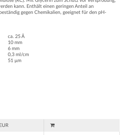
ellulose (RC). Mit Glycerin zum Schutz vor Versprödung,
erden kann. Enthält einen geringen Anteil an
beständig gegen Chemikalien, geeignet für den pH-
ca. 25 Å
10 mm
6 mm
0,3 ml/cm
51 µm
EUR