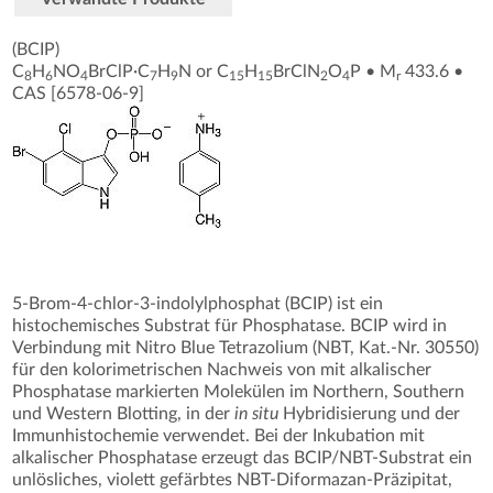
(BCIP)
C
H
NO
BrClP·C
H
N or C
H
BrClN
O
P
•
M
433.6
•
8
6
4
7
9
15
15
2
4
r
CAS [6578-06-9
]
5-Brom-4-chlor-3-indolylphosphat (BCIP) ist ein
histochemisches Substrat für Phosphatase. BCIP wird in
Verbindung mit Nitro Blue Tetrazolium (NBT, Kat.-Nr. 30550)
für den kolorimetrischen Nachweis von mit alkalischer
Phosphatase markierten Molekülen im Northern, Southern
und Western Blotting, in der
in situ
Hybridisierung und der
Immunhistochemie verwendet. Bei der Inkubation mit
alkalischer Phosphatase erzeugt das BCIP/NBT-Substrat ein
unlösliches, violett gefärbtes NBT-Diformazan-Präzipitat,