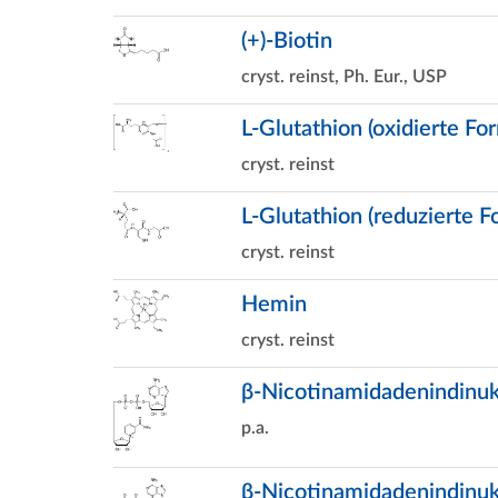
(+)-Biotin
cryst. reinst, Ph. Eur., USP
L-Glutathion (oxidierte Fo
cryst. reinst
L-Glutathion (reduzierte F
cryst. reinst
Hemin
cryst. reinst
β-Nicotinamidadenindinuk
p.a.
β-Nicotinamidadenindinu