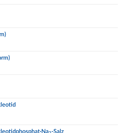
rm)
orm)
leotid
kleotidphosphat·Na
-Salz