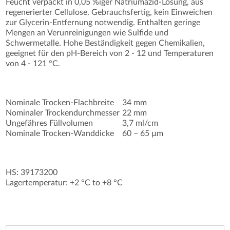
Feucht verpackt in 0,05 %iger Natriumazid-Lösung, aus
regenerierter Cellulose. Gebrauchsfertig, kein Einweichen
zur Glycerin-Entfernung notwendig. Enthalten geringe
Mengen an Verunreinigungen wie Sulfide und
Schwermetalle. Hohe Beständigkeit gegen Chemikalien,
geeignet für den pH-Bereich von 2 - 12 und Temperaturen
von 4 - 121 °C.
Nominale Trocken-Flachbreite
34 mm
Nominaler Trockendurchmesser
22 mm
Ungefähres Füllvolumen
3,7 ml/cm
Nominale Trocken-Wanddicke
60 – 65 µm
HS: 39173200
Lagertemperatur: +2 °C to +8 °C