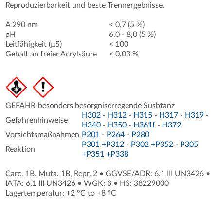
Reproduzierbarkeit und beste Trennergebnisse.
A 290 nm
< 0,7 (5 %)
pH
6,0 - 8,0 (5 %)
Leitfähigkeit (µS)
< 100
Gehalt an freier Acrylsäure
< 0,03 %
GEFAHR
besonders besorgniserregende Susbtanz
H302
-
H312
-
H315
-
H317
-
H319
-
Gefahrenhinweise
H340
-
H350
-
H361f
-
H372
Vorsichtsmaßnahmen
P201
-
P264
-
P280
P301 +P312
-
P302 +P352
-
P305
Reaktion
+P351 +P338
Carc. 1B, Muta. 1B, Repr. 2
•
GGVSE/ADR: 6.1 III UN3426
•
IATA: 6.1 III UN3426
•
WGK: 3
•
HS: 38229000
Lagertemperatur: +2 °C to +8 °C